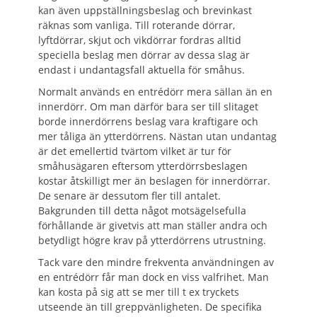
kan även uppställningsbeslag och brevinkast
räknas som vanliga. Till roterande dörrar,
lyftdörrar, skjut och vikdörrar fordras alltid
speciella beslag men dörrar av dessa slag är
endast i undantagsfall aktuella för småhus.
Normalt används en entrédörr mera sällan än en
innerdörr. Om man därför bara ser till slitaget
borde innerdörrens beslag vara kraftigare och
mer tåliga än ytterdörrens. Nästan utan undantag
är det emellertid tvärtom vilket är tur för
småhusägaren eftersom ytterdörrsbeslagen
kostar åtskilligt mer än beslagen för innerdörrar.
De senare är dessutom fler till antalet.
Bakgrunden till detta något motsägelsefulla
förhållande är givetvis att man ställer andra och
betydligt högre krav på ytterdörrens utrustning.
Tack vare den mindre frekventa användningen av
en entrédörr får man dock en viss valfrihet. Man
kan kosta på sig att se mer till t ex tryckets
utseende än till greppvänligheten. De specifika