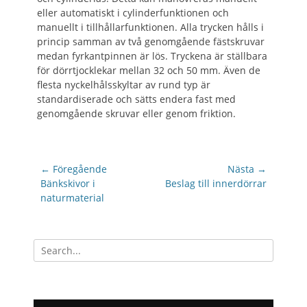
eller automatiskt i cylinderfunktionen och
manuellt i tillhållarfunktionen. Alla trycken hålls i
princip samman av två genomgående fästskruvar
medan fyrkantpinnen är lös. Tryckena är ställbara
för dörrtjocklekar mellan 32 och 50 mm. Även de
flesta nyckelhålsskyltar av rund typ är
standardiserade och sätts endera fast med
genomgående skruvar eller genom friktion.
Inläggsnavigering
← Föregående
Nästa →
Föregående
Nästa
Bänkskivor i
Beslag till innerdörrar
inlägg:
inlägg:
naturmaterial
Sök
efter: