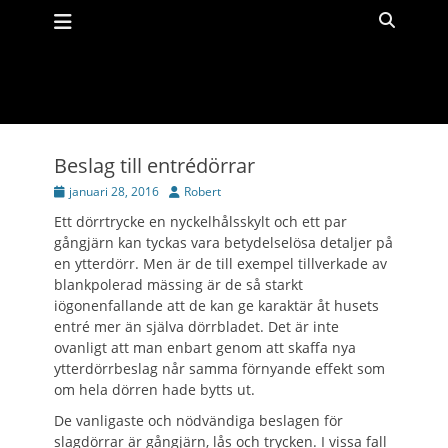
Primär meny
Hoppa
Sök
till
innehåll
Beslag till entrédörrar
Publicerad
Författare
januari 28, 2016
Robert
den
Ett dörrtrycke en nyckelhålsskylt och ett par
gångjärn kan tyckas vara betydelselösa detaljer på
en ytterdörr. Men är de till exempel tillverkade av
blankpolerad mässing är de så starkt
iögonenfallande att de kan ge karaktär åt husets
entré mer än själva dörrbladet. Det är inte
ovanligt att man enbart genom att skaffa nya
ytterdörrbeslag når samma förnyande effekt som
om hela dörren hade bytts ut.
De vanligaste och nödvändiga beslagen för
slagdörrar är gångjärn, lås och trycken. I vissa fall