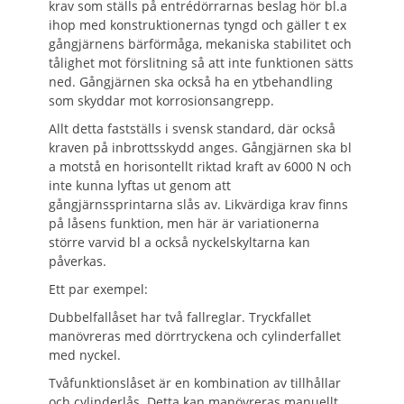
krav som ställs på entrédörrarnas beslag hör bl.a
ihop med konstruktionernas tyngd och gäller t ex
gångjärnens bärförmåga, mekaniska stabilitet och
tålighet mot förslitning så att inte funktionen sätts
ned. Gångjärnen ska också ha en ytbehandling
som skyddar mot korrosionsangrepp.
Allt detta fastställs i svensk standard, där också
kraven på inbrottsskydd anges. Gångjärnen ska bl
a motstå en horisontellt riktad kraft av 6000 N och
inte kunna lyftas ut genom att
gångjärnssprintarna slås av. Likvärdiga krav finns
på låsens funktion, men här är variationerna
större varvid bl a också nyckelskyltarna kan
påverkas.
Ett par exempel:
Dubbelfallåset har två fallreglar. Tryckfallet
manövreras med dörrtryckena och cylinderfallet
med nyckel.
Tvåfunktionslåset är en kombination av tillhållar
och cylinderlås. Detta kan manövreras manuellt